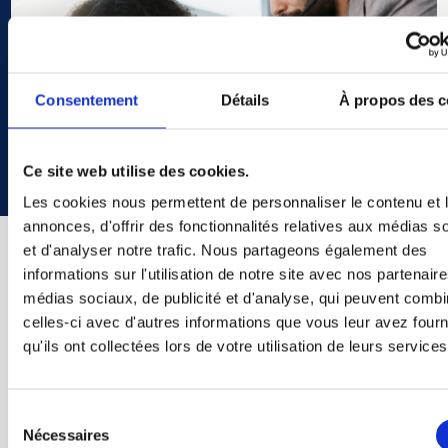
Consentement
Détails
À propos des c
Ce site web utilise des cookies.
Les cookies nous permettent de personnaliser le contenu et 
annonces, d'offrir des fonctionnalités relatives aux médias s
et d'analyser notre trafic. Nous partageons également des
informations sur l'utilisation de notre site avec nos partenair
Notre équipe dynamique vous aide à naviguer
médias sociaux, de publicité et d'analyse, qui peuvent combi
dans le paysage numérique en constante
celles-ci avec d'autres informations que vous leur avez four
évolution.
qu'ils ont collectées lors de votre utilisation de leurs services
Cybersécurité
Développement
Sélection
Intelligence d’affaires
Nécessaires
du